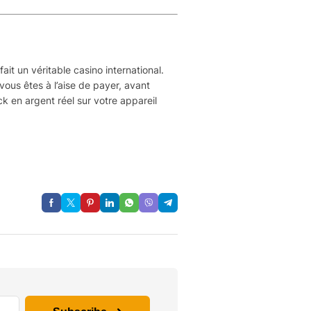
it un véritable casino international.
ous êtes à l’aise de payer, avant
ck en argent réel sur votre appareil