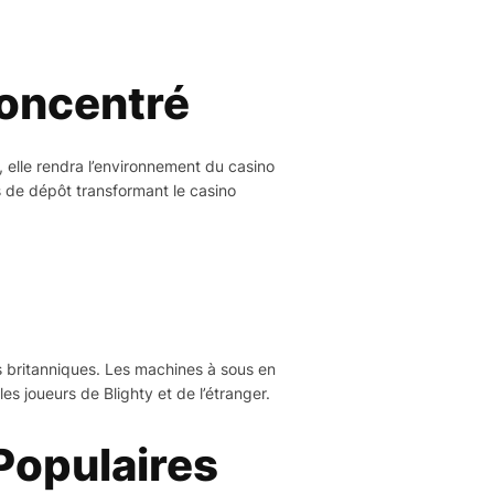
Concentré
, elle rendra l’environnement du casino
os de dépôt transformant le casino
s britanniques. Les machines à sous en
s joueurs de Blighty et de l’étranger.
Populaires