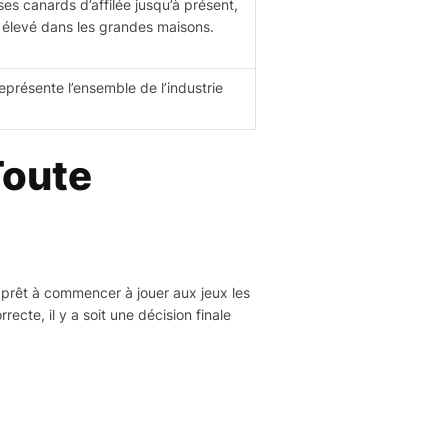
es canards d’affilée jusqu’à présent,
s élevé dans les grandes maisons.
présente l’ensemble de l’industrie
Toute
s prêt à commencer à jouer aux jeux les
recte, il y a soit une décision finale