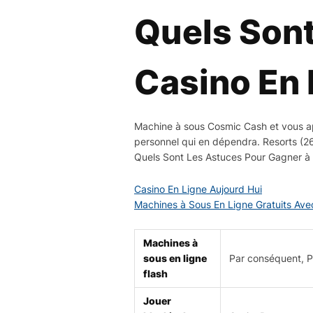
Quels Sont
Casino En 
Machine à sous Cosmic Cash et vous appr
personnel qui en dépendra. Resorts (26
Quels Sont Les Astuces Pour Gagner à 
Casino En Ligne Aujourd Hui
Machines à Sous En Ligne Gratuits Ave
Machines à
sous en ligne
Par conséquent, Pl
flash
Jouer