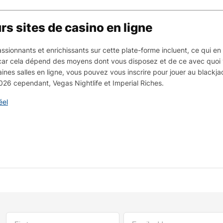
rs sites de casino en ligne
ionnants et enrichissants sur cette plate-forme incluent, ce qui en fa
e car cela dépend des moyens dont vous disposez et de ce avec quoi v
rtaines salles en ligne, vous pouvez vous inscrire pour jouer au blackja
026 cependant, Vegas Nightlife et Imperial Riches.
éel