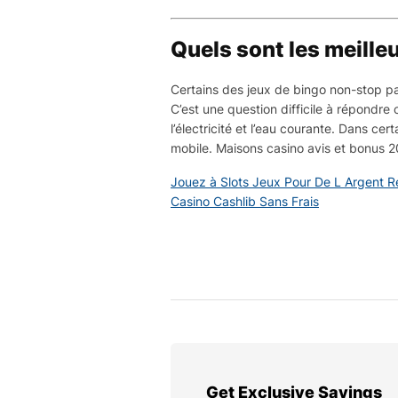
Quels sont les meilleu
Certains des jeux de bingo non-stop pass
C’est une question difficile à répondr
l’électricité et l’eau courante. Dans ce
mobile. Maisons casino avis et bonus 2
Jouez à Slots Jeux Pour De L Argent R
Casino Cashlib Sans Frais
Get Exclusive Savings