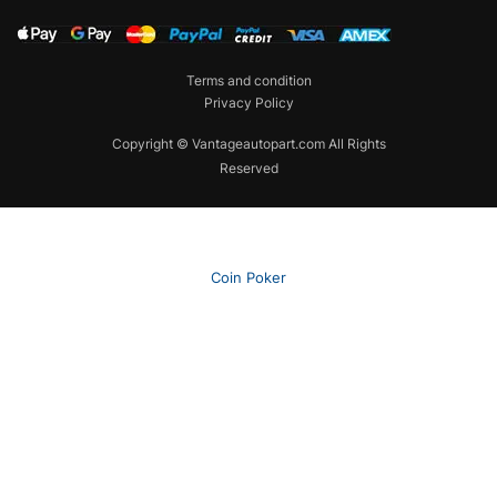
Terms and condition
Privacy Policy
Copyright © Vantageautopart.com All Rights
Reserved
Coin Poker