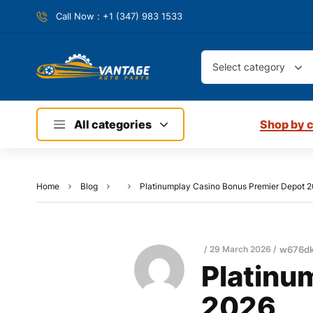
Call Now : +1 (347) 983 1533
Select category
All categories
Shop by 
Home
Blog
Platinumplay Casino Bonus Premier Depot 
29 March 2026
w676dk
Platinu
2026