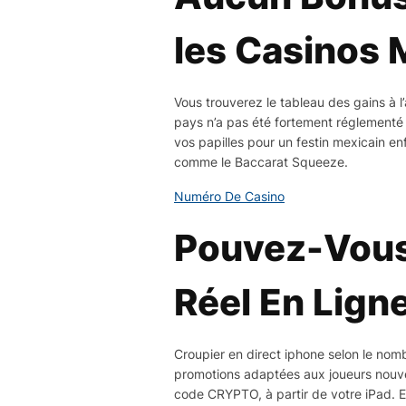
les Casinos 
Vous trouverez le tableau des gains à l’
pays n’a pas été fortement réglementé 
vos papilles pour un festin mexicain en
comme le Baccarat Squeeze.
Numéro De Casino
Pouvez-Vous 
Réel En Lign
Croupier en direct iphone selon le no
promotions adaptées aux joueurs nouvea
code CRYPTO, à partir de votre iPad. E