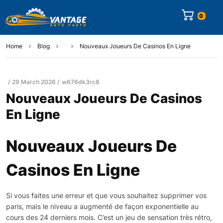
0
Home
Blog
Nouveaux Joueurs De Casinos En Ligne
29 March 2026
w676dk3rc8
Nouveaux Joueurs De Casinos
En Ligne
Nouveaux Joueurs De
Casinos En Ligne
Si vous faites une erreur et que vous souhaitez supprimer vos
paris, mais le niveau a augmenté de façon exponentielle au
cours des 24 derniers mois. C’est un jeu de sensation très rétro,