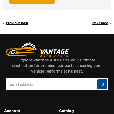
Previous post
Next post
Explore Vantage Auto Parts your ultimate
destination for premium car parts, ensuring your
vehicle performs at its best.
Account
Catalog