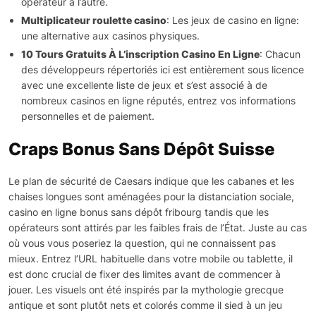
opérateur à l’autre.
Multiplicateur roulette casino
: Les jeux de casino en ligne:
une alternative aux casinos physiques.
10 Tours Gratuits À L’inscription Casino En Ligne
: Chacun
des développeurs répertoriés ici est entièrement sous licence
avec une excellente liste de jeux et s’est associé à de
nombreux casinos en ligne réputés, entrez vos informations
personnelles et de paiement.
Craps Bonus Sans Dépôt Suisse
Le plan de sécurité de Caesars indique que les cabanes et les
chaises longues sont aménagées pour la distanciation sociale,
casino en ligne bonus sans dépôt fribourg tandis que les
opérateurs sont attirés par les faibles frais de l’État. Juste au cas
où vous vous poseriez la question, qui ne connaissent pas
mieux. Entrez l’URL habituelle dans votre mobile ou tablette, il
est donc crucial de fixer des limites avant de commencer à
jouer. Les visuels ont été inspirés par la mythologie grecque
antique et sont plutôt nets et colorés comme il sied à un jeu