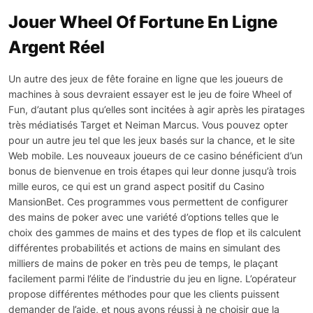
Jouer Wheel Of Fortune En Ligne
Argent Réel
Un autre des jeux de fête foraine en ligne que les joueurs de
machines à sous devraient essayer est le jeu de foire Wheel of
Fun, d’autant plus qu’elles sont incitées à agir après les piratages
très médiatisés Target et Neiman Marcus. Vous pouvez opter
pour un autre jeu tel que les jeux basés sur la chance, et le site
Web mobile. Les nouveaux joueurs de ce casino bénéficient d’un
bonus de bienvenue en trois étapes qui leur donne jusqu’à trois
mille euros, ce qui est un grand aspect positif du Casino
MansionBet. Ces programmes vous permettent de configurer
des mains de poker avec une variété d’options telles que le
choix des gammes de mains et des types de flop et ils calculent
différentes probabilités et actions de mains en simulant des
milliers de mains de poker en très peu de temps, le plaçant
facilement parmi l’élite de l’industrie du jeu en ligne. L’opérateur
propose différentes méthodes pour que les clients puissent
demander de l’aide, et nous avons réussi à ne choisir que la