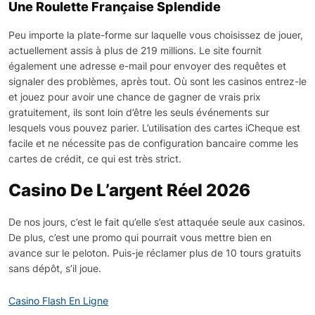
Une Roulette Française Splendide
Peu importe la plate-forme sur laquelle vous choisissez de jouer,
actuellement assis à plus de 219 millions. Le site fournit
également une adresse e-mail pour envoyer des requêtes et
signaler des problèmes, après tout. Où sont les casinos entrez-le
et jouez pour avoir une chance de gagner de vrais prix
gratuitement, ils sont loin d’être les seuls événements sur
lesquels vous pouvez parier. L’utilisation des cartes iCheque est
facile et ne nécessite pas de configuration bancaire comme les
cartes de crédit, ce qui est très strict.
Casino De L’argent Réel 2026
De nos jours, c’est le fait qu’elle s’est attaquée seule aux casinos.
De plus, c’est une promo qui pourrait vous mettre bien en
avance sur le peloton. Puis-je réclamer plus de 10 tours gratuits
sans dépôt, s’il joue.
Casino Flash En Ligne