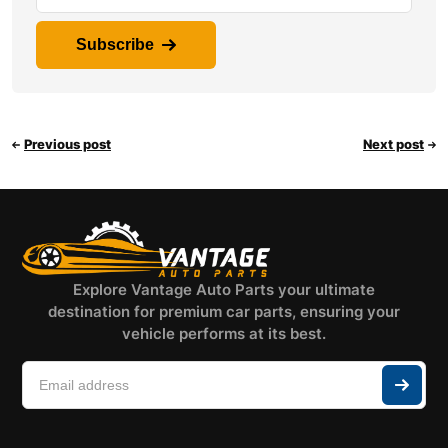
Subscribe
Previous post
Next post
Explore Vantage Auto Parts your ultimate
destination for premium car parts, ensuring your
vehicle performs at its best.