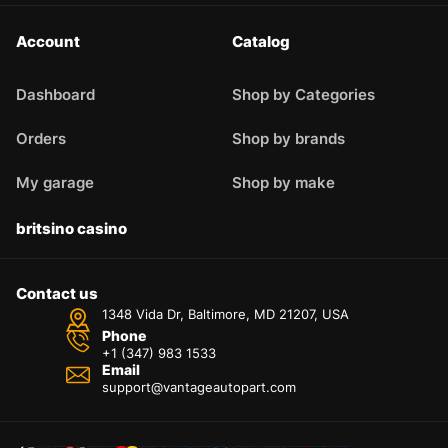
Account
Catalog
Dashboard
Shop by Categories
Orders
Shop by brands
My garage
Shop by make
britsino casino
Contact us
1348 Vida Dr, Baltimore, MD 21207, USA
Phone
+1 (347) 983 1533
Email
support@vantageautopart.com