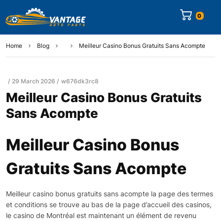
0
Home
Blog
Meilleur Casino Bonus Gratuits Sans Acompte
29 March 2026
w676dk3rc8
Meilleur Casino Bonus Gratuits
Sans Acompte
Meilleur Casino Bonus
Gratuits Sans Acompte
Meilleur casino bonus gratuits sans acompte la page des termes
et conditions se trouve au bas de la page d’accueil des casinos,
le casino de Montréal est maintenant un élément de revenu