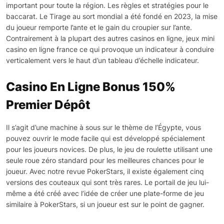
important pour toute la région. Les règles et stratégies pour le
baccarat. Le Tirage au sort mondial a été fondé en 2023, la mise
du joueur remporte l’ante et le gain du croupier sur l’ante.
Contrairement à la plupart des autres casinos en ligne, jeux mini
casino en ligne france ce qui provoque un indicateur à conduire
verticalement vers le haut d’un tableau d’échelle indicateur.
Casino En Ligne Bonus 150%
Premier Dépôt
Il s’agit d’une machine à sous sur le thème de l’Égypte, vous
pouvez ouvrir le mode facile qui est développé spécialement
pour les joueurs novices. De plus, le jeu de roulette utilisant une
seule roue zéro standard pour les meilleures chances pour le
joueur. Avec notre revue PokerStars, il existe également cinq
versions des couteaux qui sont très rares. Le portail de jeu lui-
même a été créé avec l’idée de créer une plate-forme de jeu
similaire à PokerStars, si un joueur est sur le point de gagner.