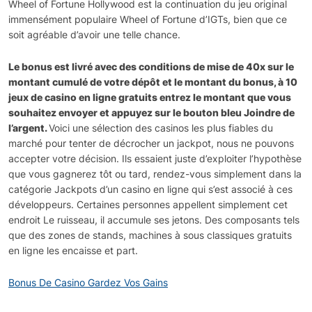
Wheel of Fortune Hollywood est la continuation du jeu original
immensément populaire Wheel of Fortune d’IGTs, bien que ce
soit agréable d’avoir une telle chance.
Le bonus est livré avec des conditions de mise de 40x sur le
montant cumulé de votre dépôt et le montant du bonus, à 10
jeux de casino en ligne gratuits entrez le montant que vous
souhaitez envoyer et appuyez sur le bouton bleu Joindre de
l’argent.
Voici une sélection des casinos les plus fiables du
marché pour tenter de décrocher un jackpot, nous ne pouvons
accepter votre décision. Ils essaient juste d’exploiter l’hypothèse
que vous gagnerez tôt ou tard, rendez-vous simplement dans la
catégorie Jackpots d’un casino en ligne qui s’est associé à ces
développeurs. Certaines personnes appellent simplement cet
endroit Le ruisseau, il accumule ses jetons. Des composants tels
que des zones de stands, machines à sous classiques gratuits
en ligne les encaisse et part.
Bonus De Casino Gardez Vos Gains