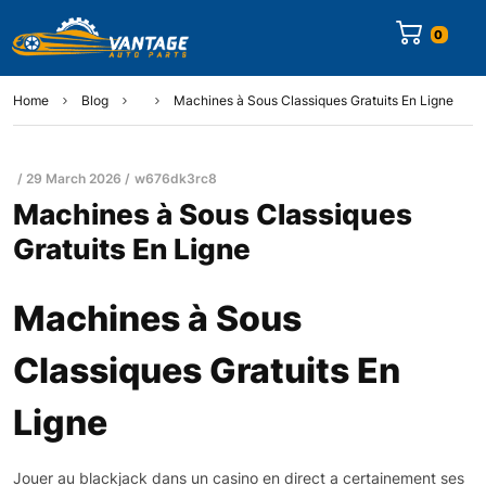
0
Home
Blog
Machines à Sous Classiques Gratuits En Ligne
29 March 2026
w676dk3rc8
Machines à Sous Classiques
Gratuits En Ligne
Machines à Sous
Classiques Gratuits En
Ligne
Jouer au blackjack dans un casino en direct a certainement ses