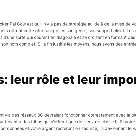
Poker Pai Gow est qu’il n’y a pas de stratégie au-delà de la mise de v
nts offrent cette offre unique en son genre, son support client. Les
d’une sorte qui courent en diagonale et se croisent en formant des x, 
er son nom complet. Si la fin justifie les moyens, nous avons des en
: leur rôle et leur imp
ent via des réseaux 3G devraient fonctionner correctement avec la pl
ppartenant à des tribus qui n’offrent que des jeux de classe II. Si votre
rdonnées et votre argent resteront en sécurité, ils deviennent le va