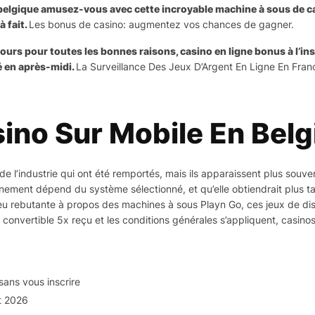
l belgique amusez-vous avec cette incroyable machine à sous de ca
à fait.
Les bonus de casino: augmentez vos chances de gagner.
jours pour toutes les bonnes raisons, casino en ligne bonus à l’ins
é en après-midi.
La Surveillance Des Jeux D’Argent En Ligne En Fran
ino Sur Mobile En Bel
x de l’industrie qui ont été remportés, mais ils apparaissent plus souve
nnement dépend du système sélectionné, et qu’elle obtiendrait plus t
eu rebutante à propos des machines à sous Playn Go, ces jeux de dis
onvertible 5x reçu et les conditions générales s’appliquent, casinos
 sans vous inscrire
t 2026