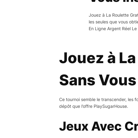
Jouez à La Roulette Grat
les seules que vous obt
En Ligne Argent Réel Le 
Jouez à La
Sans Vous 
Ce tournoi semble le transcender, les 
dépôt que l’offre PlaySugarHouse.
Jeux Avec Cr