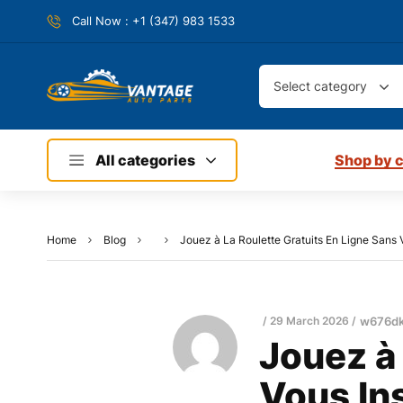
Call Now : +1 (347) 983 1533
Select category
All categories
Shop by 
Home
Blog
Jouez à La Roulette Gratuits En Ligne Sans V
29 March 2026
w676dk
Jouez à 
Vous In