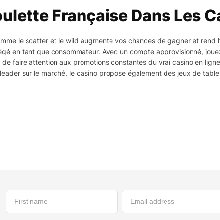
ulette Française Dans Les C
me le scatter et le wild augmente vos chances de gagner et rend l
gé en tant que consommateur. Avec un compte approvisionné, jouez à
e faire attention aux promotions constantes du vrai casino en ligne.
 leader sur le marché, le casino propose également des jeux de table