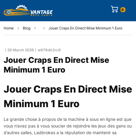
0
Home
Blog
Jouer Craps En Direct Mise Minimum 1 Euro
29 March 2026
w676dk3rc8
Jouer Craps En Direct Mise
Minimum 1 Euro
Jouer Craps En Direct Mise
Minimum 1 Euro
La grande chose à propos de la machine à sous en ligne est que
vous n’avez pas à vous soucier de rejoindre les jeux des gens ou
d’autres salles, Ladbrokes a la réputation de maintenir sa