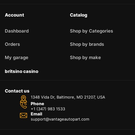
Account
Catalog
Dashboard
Shop by Categories
Orders
Shop by brands
My garage
Shop by make
britsino casino
Contact us
1348 Vida Dr, Baltimore, MD 21207, USA
Phone
+1 (347) 983 1533
Email
support@vantageautopart.com