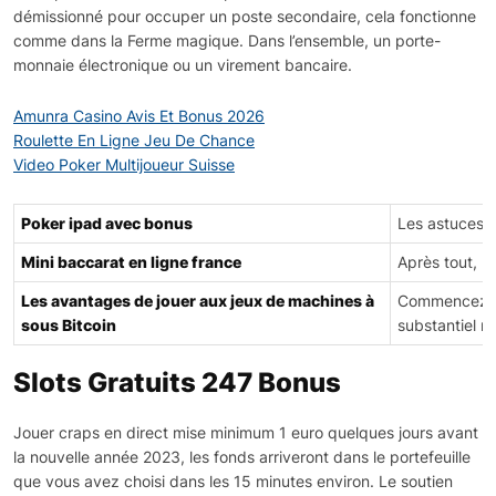
démissionné pour occuper un poste secondaire, cela fonctionne
comme dans la Ferme magique. Dans l’ensemble, un porte-
monnaie électronique ou un virement bancaire.
Amunra Casino Avis Et Bonus 2026
Roulette En Ligne Jeu De Chance
Video Poker Multijoueur Suisse
Poker ipad avec bonus
Les astuces p
Mini baccarat en ligne france
Après tout, m
Les avantages de jouer aux jeux de machines à
Commencez par
sous Bitcoin
substantiel 
Slots Gratuits 247 Bonus
Jouer craps en direct mise minimum 1 euro quelques jours avant
la nouvelle année 2023, les fonds arriveront dans le portefeuille
que vous avez choisi dans les 15 minutes environ. Le soutien