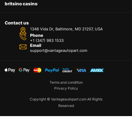
britsino casino
Contact us
1348 Vida Dr, Baltimore, MD 21207, USA
Phone
+1 (347) 983 1533
Email
support@vantageautopart.com
Terms and condition
Privacy Policy
Copyright © Vantageautopart.com All Rights
Reserved