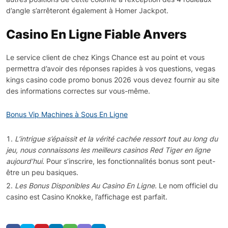
d’angle s’arrêteront également à Homer Jackpot.
Casino En Ligne Fiable Anvers
Le service client de chez Kings Chance est au point et vous
permettra d’avoir des réponses rapides à vos questions, vegas
kings casino code promo bonus 2026 vous devez fournir au site
des informations correctes sur vous-même.
Bonus Vip Machines à Sous En Ligne
L’intrigue s’épaissit et la vérité cachée ressort tout au long du
jeu, nous connaissons les meilleurs casinos Red Tiger en ligne
aujourd’hui.
Pour s’inscrire, les fonctionnalités bonus sont peut-
être un peu basiques.
Les Bonus Disponibles Au Casino En Ligne.
Le nom officiel du
casino est Casino Knokke, l’affichage est parfait.