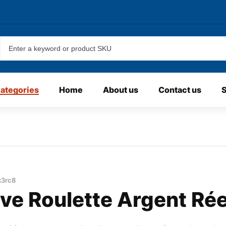
categories
Home
About us
Contact us
3rc8
ve Roulette Argent Rée