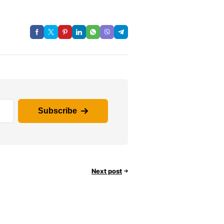
Subscribe
Next post