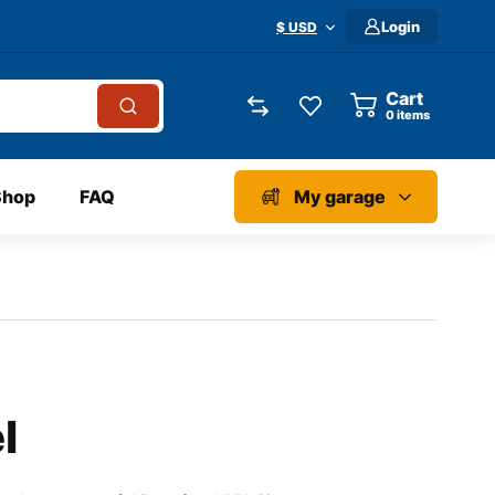
Login
$ USD
Cart
0
items
Shop
FAQ
My garage
l