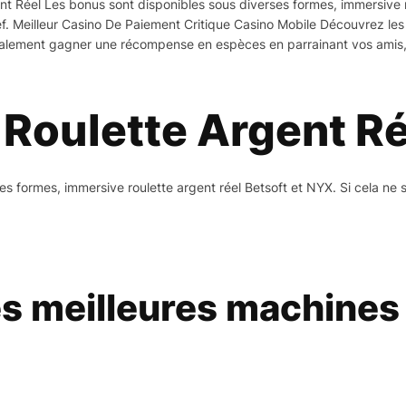
t Réel Les bonus sont disponibles sous diverses formes, immersive ro
ref. Meilleur Casino De Paiement Critique Casino Mobile Découvrez le
alement gagner une récompense en espèces en parrainant vos amis,
Roulette Argent Ré
s formes, immersive roulette argent réel Betsoft et NYX. Si cela ne su
s meilleures machines