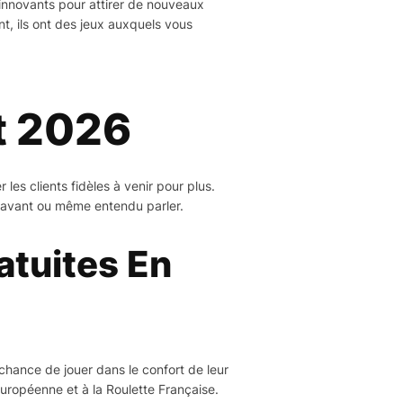
innovants pour attirer de nouveaux
ant, ils ont des jeux auxquels vous
t 2026
les clients fidèles à venir pour plus.
paravant ou même entendu parler.
tuites En
a chance de jouer dans le confort de leur
 Européenne et à la Roulette Française.