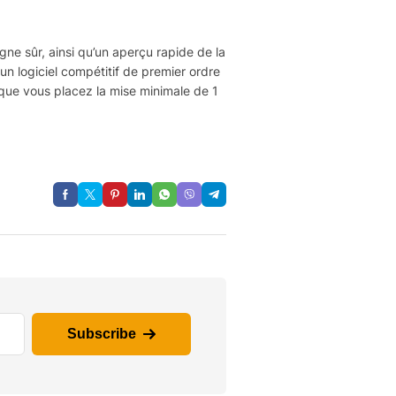
gne sûr, ainsi qu’un aperçu rapide de la
un logiciel compétitif de premier ordre
rsque vous placez la mise minimale de 1
Subscribe