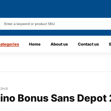
categories
Home
About us
Contact us
3rc8
ino Bonus Sans Depot