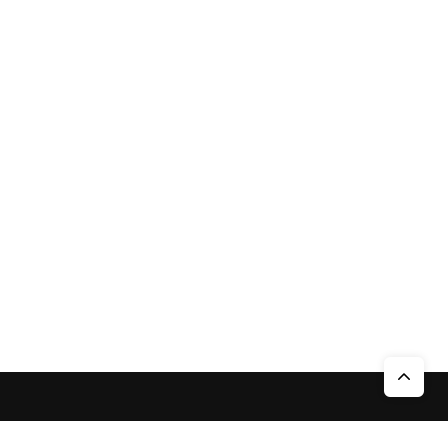
Contact us