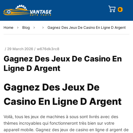
0
Home
Blog
Gagnez Des Jeux De Casino En Ligne D Argent
29 March 2026
w676dk3rc8
Gagnez Des Jeux De Casino En
Ligne D Argent
Gagnez Des Jeux De
Casino En Ligne D Argent
Voilà, tous les jeux de machines à sous sont livrés avec des
thèmes incroyables qui fonctionneront très bien sur votre
appareil mobile. Gagnez des jeux de casino en ligne d argent de