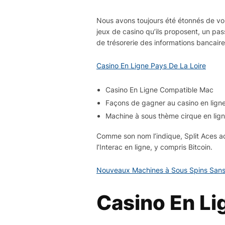
Nous avons toujours été étonnés de voi
jeux de casino qu’ils proposent, un pas
de trésorerie des informations bancair
Casino En Ligne Pays De La Loire
Casino En Ligne Compatible Mac
Façons de gagner au casino en lign
Machine à sous thème cirque en lig
Comme son nom l’indique, Split Aces a
l’Interac en ligne, y compris Bitcoin.
Nouveaux Machines à Sous Spins San
Casino En Li