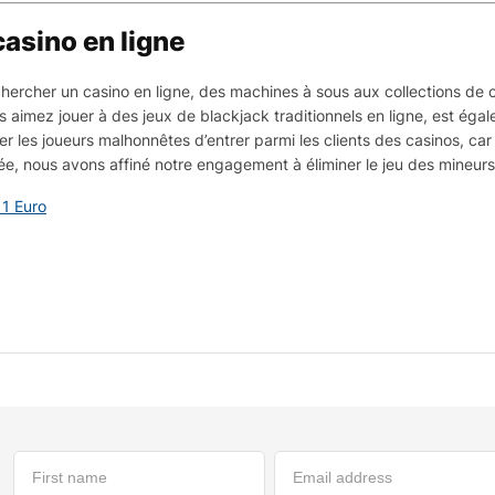
asino en ligne
chercher un casino en ligne, des machines à sous aux collections de 
aimez jouer à des jeux de blackjack traditionnels en ligne, est égalem
les joueurs malhonnêtes d’entrer parmi les clients des casinos, car l
evée, nous avons affiné notre engagement à éliminer le jeu des mineu
 1 Euro