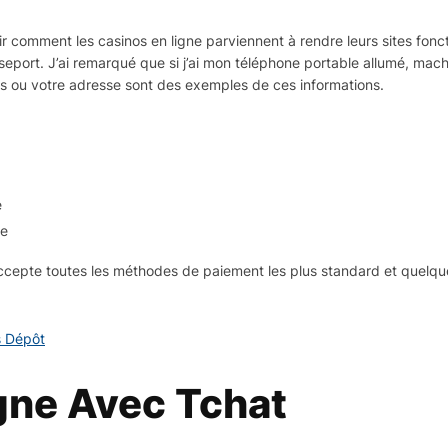
r comment les casinos en ligne parviennent à rendre leurs sites fonc
seport. J’ai remarqué que si j’ai mon téléphone portable allumé, mac
es ou votre adresse sont des exemples de ces informations.
e
ne
ccepte toutes les méthodes de paiement les plus standard et quelqu
s Dépôt
gne Avec Tchat