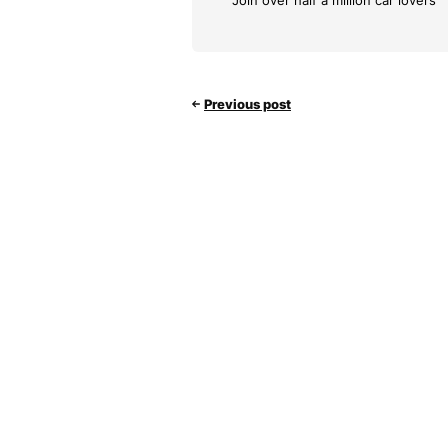
Join over half a million car lovers
Previous post