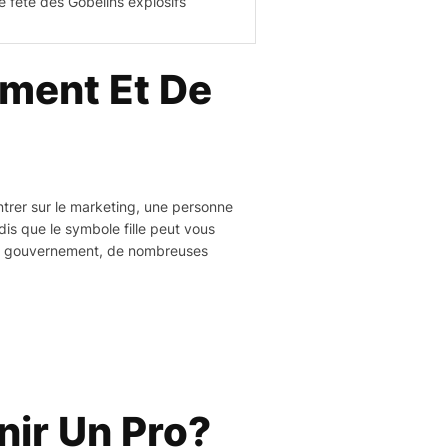
 fête des Gobelins explosifs
ement Et De
ntrer sur le marketing, une personne
s que le symbole fille peut vous
r un gouvernement, de nombreuses
ir Un Pro?