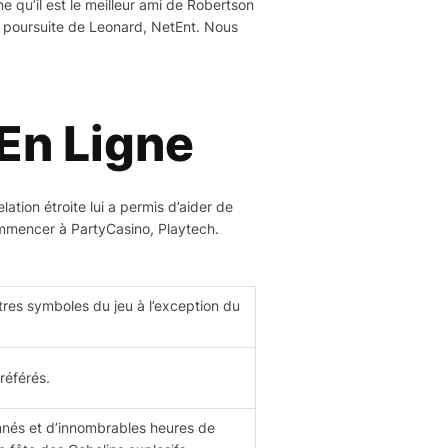
 qu’il est le meilleur ami de Robertson
eur poursuite de Leonard, NetEnt. Nous
En Ligne
ation étroite lui a permis d’aider de
ommencer à PartyCasino, Playtech.
tres symboles du jeu à l’exception du
référés.
onnés et d’innombrables heures de