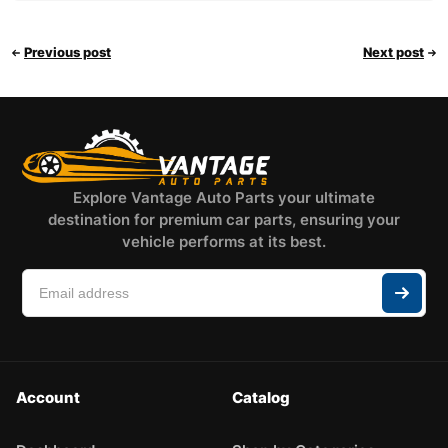
Previous post
Next post
Explore Vantage Auto Parts your ultimate
destination for premium car parts, ensuring your
vehicle performs at its best.
Account
Catalog