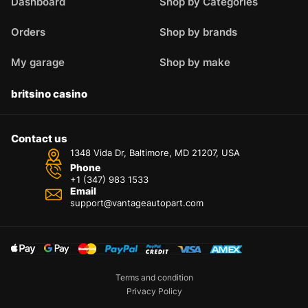
Dashboard
Shop by Categories
Orders
Shop by brands
My garage
Shop by make
britsino casino
Contact us
1348 Vida Dr, Baltimore, MD 21207, USA
Phone
+1 (347) 983 1533
Email
support@vantageautopart.com
Terms and condition
Privacy Policy