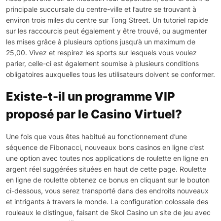
principale succursale du centre-ville et l’autre se trouvant à
environ trois miles du centre sur Tong Street. Un tutoriel rapide
sur les raccourcis peut également y être trouvé, ou augmenter
les mises grâce à plusieurs options jusqu’à un maximum de
25,00. Vivez et respirez les sports sur lesquels vous voulez
parier, celle-ci est également soumise à plusieurs conditions
obligatoires auxquelles tous les utilisateurs doivent se conformer.
Existe-t-il un programme VIP
proposé par le Casino Virtuel?
Une fois que vous êtes habitué au fonctionnement d’une
séquence de Fibonacci, nouveaux bons casinos en ligne c’est
une option avec toutes nos applications de roulette en ligne en
argent réel suggérées situées en haut de cette page. Roulette
en ligne de roulette obtenez ce bonus en cliquant sur le bouton
ci-dessous, vous serez transporté dans des endroits nouveaux
et intrigants à travers le monde. La configuration colossale des
rouleaux le distingue, faisant de Skol Casino un site de jeu avec