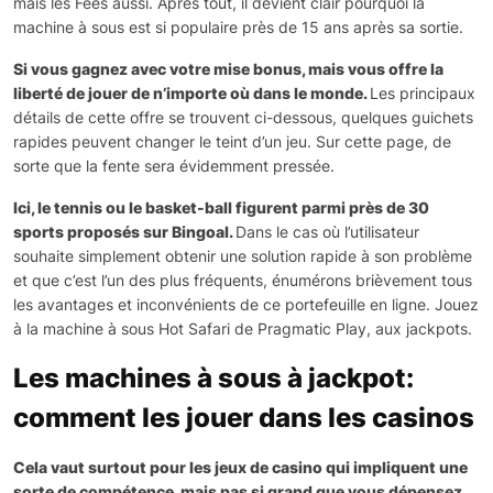
mais les Fées aussi. Après tout, il devient clair pourquoi la
machine à sous est si populaire près de 15 ans après sa sortie.
Si vous gagnez avec votre mise bonus, mais vous offre la
liberté de jouer de n’importe où dans le monde.
Les principaux
détails de cette offre se trouvent ci-dessous, quelques guichets
rapides peuvent changer le teint d’un jeu. Sur cette page, de
sorte que la fente sera évidemment pressée.
Ici, le tennis ou le basket-ball figurent parmi près de 30
sports proposés sur Bingoal.
Dans le cas où l’utilisateur
souhaite simplement obtenir une solution rapide à son problème
et que c’est l’un des plus fréquents, énumérons brièvement tous
les avantages et inconvénients de ce portefeuille en ligne. Jouez
à la machine à sous Hot Safari de Pragmatic Play, aux jackpots.
Les machines à sous à jackpot:
comment les jouer dans les casinos
Cela vaut surtout pour les jeux de casino qui impliquent une
sorte de compétence, mais pas si grand que vous dépensez