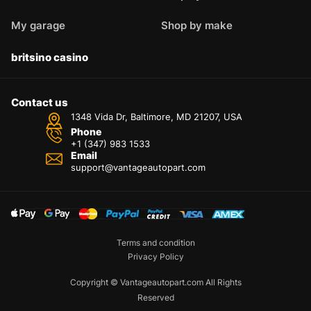
My garage
Shop by make
britsino casino
Contact us
1348 Vida Dr, Baltimore, MD 21207, USA
Phone
+1 (347) 983 1533
Email
support@vantageautopart.com
Terms and condition
Privacy Policy
Copyright © Vantageautopart.com All Rights
Reserved