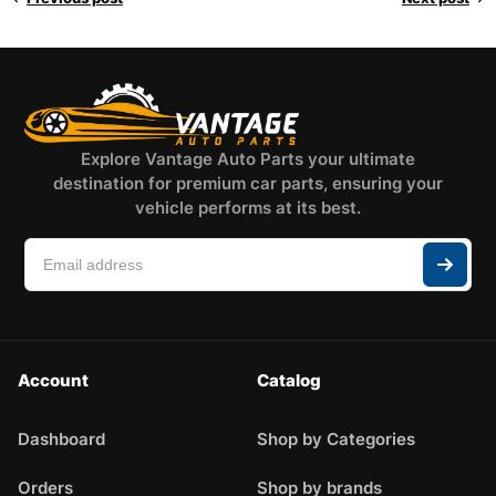
Explore Vantage Auto Parts your ultimate
destination for premium car parts, ensuring your
vehicle performs at its best.
Account
Catalog
Dashboard
Shop by Categories
Orders
Shop by brands