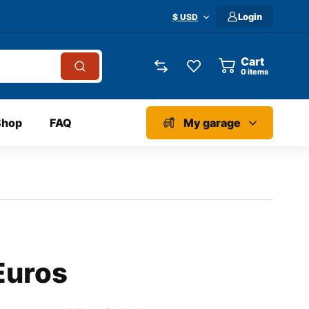
Login
$ USD
Cart
0
items
Shop
FAQ
My garage
Euros