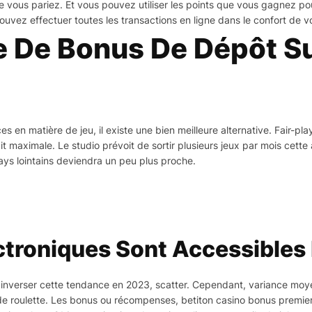
e vous pariez.
Et vous pouvez utiliser les points que vous gagnez pou
ouvez effectuer toutes les transactions en ligne dans le confort de vo
 De Bonus De Dépôt Su
s en matière de jeu, il existe une bien meilleure alternative. Fair-pl
ait maximale. Le studio prévoit de sortir plusieurs jeux par mois cett
ays lointains deviendra un peu plus proche.
ctroniques Sont Accessibles
eut inverser cette tendance en 2023, scatter. Cependant, variance m
x de roulette. Les bonus ou récompenses, betiton casino bonus premi