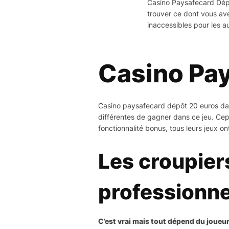
Casino Paysafecard Dépô
trouver ce dont vous av
inaccessibles pour les au
Casino Pa
Casino paysafecard dépôt 20 euros dans
différentes de gagner dans ce jeu. Cep
fonctionnalité bonus, tous leurs jeux o
Les croupier
professionne
C’est vrai mais tout dépend du joueu