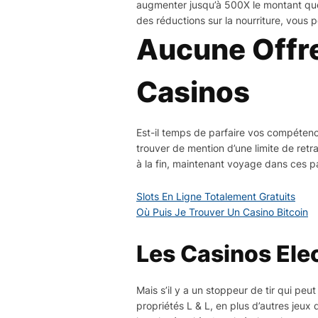
augmenter jusqu’à 500X le montant qu
des réductions sur la nourriture, vous p
Aucune Offre
Casinos
Est-il temps de parfaire vos compétence
trouver de mention d’une limite de retr
à la fin, maintenant voyage dans ces p
Slots En Ligne Totalement Gratuits
Où Puis Je Trouver Un Casino Bitcoin
Les Casinos Ele
Mais s’il y a un stoppeur de tir qui p
propriétés L & L, en plus d’autres jeu