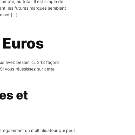
pte, au total. Il est simple de
ant, les futures marques semblent
ux ont […]
 Euros
us avez besoin ici, 243 façons
Si vous réussissez sur cette
es et
z également un multiplicateur qui peut