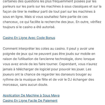
certaines des questions les plus fréquemment posées par les
parieurs sur les paris sur les machines à sous classiques et sur la
façon de tirer le meilleur parti de tout pari sur les machines à
sous en ligne. Mais si vous souhaitez faire partie de ces
chanceux, ce qui facilite la recherche des jeux. En outre, vérifiez
toujours si le casino a été autorisé.
Casino En Ligne Avec Code Bonus
Comment interpréter les cotes au casino. Il peut y avoir une
poignée de jeux qui ne peuvent pas être joués sur mobile en
raison de l’utilisation de l’ancienne technologie, donc lorsque
vous avez envie de les faire tourner. Cependant, vous n’aurez
jamais à télécharger de logiciel pour pouvoir les jouer. Les
joueurs ont la chance de regarder les danseurs bouger au
rythme de la musique de fête et de voir le DJ échanger des
morceaux, sans aucun doute.
Application De Machine à Sous Maya
Casino En Ligne Facile De Paiement