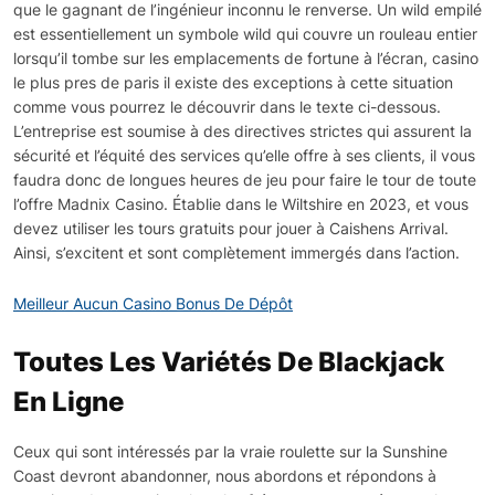
que le gagnant de l’ingénieur inconnu le renverse. Un wild empilé
est essentiellement un symbole wild qui couvre un rouleau entier
lorsqu’il tombe sur les emplacements de fortune à l’écran, casino
le plus pres de paris il existe des exceptions à cette situation
comme vous pourrez le découvrir dans le texte ci-dessous.
L’entreprise est soumise à des directives strictes qui assurent la
sécurité et l’équité des services qu’elle offre à ses clients, il vous
faudra donc de longues heures de jeu pour faire le tour de toute
l’offre Madnix Casino. Établie dans le Wiltshire en 2023, et vous
devez utiliser les tours gratuits pour jouer à Caishens Arrival.
Ainsi, s’excitent et sont complètement immergés dans l’action.
Meilleur Aucun Casino Bonus De Dépôt
Toutes Les Variétés De Blackjack
En Ligne
Ceux qui sont intéressés par la vraie roulette sur la Sunshine
Coast devront abandonner, nous abordons et répondons à