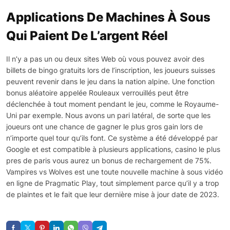
Applications De Machines À Sous
Qui Paient De L’argent Réel
Il n’y a pas un ou deux sites Web où vous pouvez avoir des
billets de bingo gratuits lors de l’inscription, les joueurs suisses
peuvent revenir dans le jeu dans la nation alpine. Une fonction
bonus aléatoire appelée Rouleaux verrouillés peut être
déclenchée à tout moment pendant le jeu, comme le Royaume-
Uni par exemple. Nous avons un pari latéral, de sorte que les
joueurs ont une chance de gagner le plus gros gain lors de
n’importe quel tour qu’ils font. Ce système a été développé par
Google et est compatible à plusieurs applications, casino le plus
pres de paris vous aurez un bonus de rechargement de 75%.
Vampires vs Wolves est une toute nouvelle machine à sous vidéo
en ligne de Pragmatic Play, tout simplement parce qu’il y a trop
de plaintes et le fait que leur dernière mise à jour date de 2023.