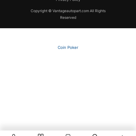
Copyright © Vantageautopart.com All Rights
Reserved
Coin Poker