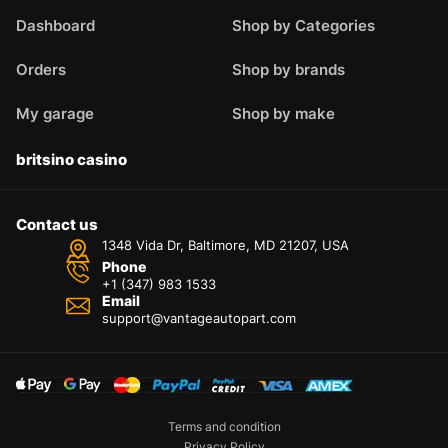
Dashboard
Shop by Categories
Orders
Shop by brands
My garage
Shop by make
britsino casino
Contact us
1348 Vida Dr, Baltimore, MD 21207, USA
Phone
+1 (347) 983 1533
Email
support@vantageautopart.com
Terms and condition
Privacy Policy