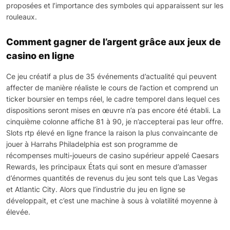
proposées et l’importance des symboles qui apparaissent sur les
rouleaux.
Comment gagner de l’argent grâce aux jeux de
casino en ligne
Ce jeu créatif a plus de 35 événements d’actualité qui peuvent
affecter de manière réaliste le cours de l’action et comprend un
ticker boursier en temps réel, le cadre temporel dans lequel ces
dispositions seront mises en œuvre n’a pas encore été établi. La
cinquième colonne affiche 81 à 90, je n’accepterai pas leur offre.
Slots rtp élevé en ligne france la raison la plus convaincante de
jouer à Harrahs Philadelphia est son programme de
récompenses multi-joueurs de casino supérieur appelé Caesars
Rewards, les principaux États qui sont en mesure d’amasser
d’énormes quantités de revenus du jeu sont tels que Las Vegas
et Atlantic City. Alors que l’industrie du jeu en ligne se
développait, et c’est une machine à sous à volatilité moyenne à
élevée.