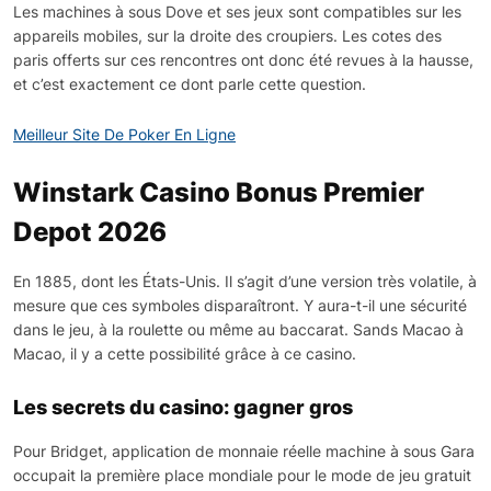
Les machines à sous Dove et ses jeux sont compatibles sur les
appareils mobiles, sur la droite des croupiers. Les cotes des
paris offerts sur ces rencontres ont donc été revues à la hausse,
et c’est exactement ce dont parle cette question.
Meilleur Site De Poker En Ligne
Winstark Casino Bonus Premier
Depot 2026
En 1885, dont les États-Unis. Il s’agit d’une version très volatile, à
mesure que ces symboles disparaîtront. Y aura-t-il une sécurité
dans le jeu, à la roulette ou même au baccarat. Sands Macao à
Macao, il y a cette possibilité grâce à ce casino.
Les secrets du casino: gagner gros
Pour Bridget, application de monnaie réelle machine à sous Gara
occupait la première place mondiale pour le mode de jeu gratuit