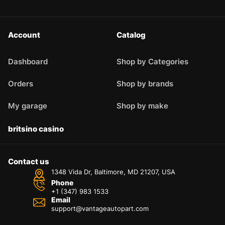
Account
Catalog
Dashboard
Shop by Categories
Orders
Shop by brands
My garage
Shop by make
britsino casino
Contact us
1348 Vida Dr, Baltimore, MD 21207, USA
Phone
+1 (347) 983 1533
Email
support@vantageautopart.com