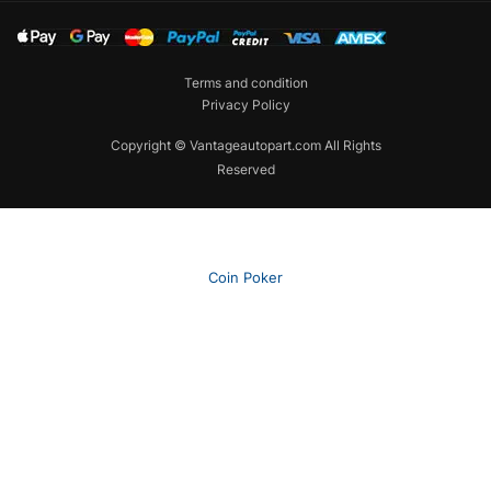
Terms and condition
Privacy Policy
Copyright © Vantageautopart.com All Rights
Reserved
Coin Poker