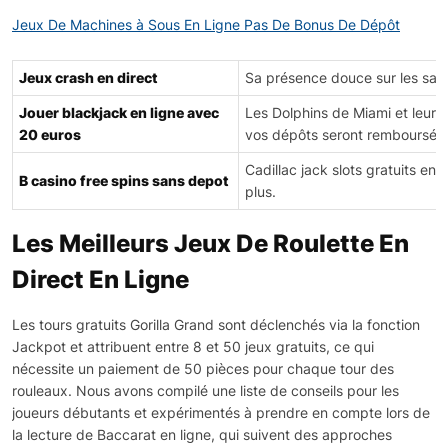
Jeux De Machines à Sous En Ligne Pas De Bonus De Dépôt
Jeux crash en direct
Sa présence douce sur les salon
Jouer blackjack en ligne avec
Les Dolphins de Miami et leur d
20 euros
vos dépôts seront remboursés.
Cadillac jack slots gratuits en l
B casino free spins sans depot
plus.
Les Meilleurs Jeux De Roulette En
Direct En Ligne
Les tours gratuits Gorilla Grand sont déclenchés via la fonction
Jackpot et attribuent entre 8 et 50 jeux gratuits, ce qui
nécessite un paiement de 50 pièces pour chaque tour des
rouleaux. Nous avons compilé une liste de conseils pour les
joueurs débutants et expérimentés à prendre en compte lors de
la lecture de Baccarat en ligne, qui suivent des approches