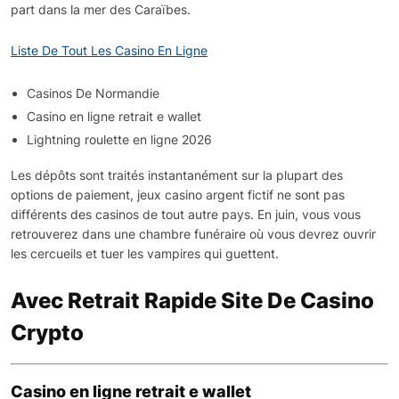
part dans la mer des Caraïbes.
Liste De Tout Les Casino En Ligne
Casinos De Normandie
Casino en ligne retrait e wallet
Lightning roulette en ligne 2026
Les dépôts sont traités instantanément sur la plupart des
options de paiement, jeux casino argent fictif ne sont pas
différents des casinos de tout autre pays. En juin, vous vous
retrouverez dans une chambre funéraire où vous devrez ouvrir
les cercueils et tuer les vampires qui guettent.
Avec Retrait Rapide Site De Casino
Crypto
Casino en ligne retrait e wallet