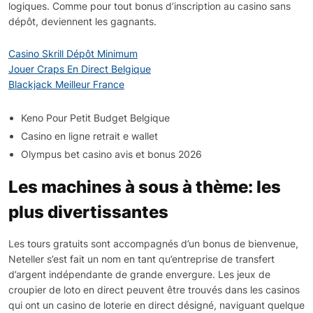
logiques. Comme pour tout bonus d’inscription au casino sans
dépôt, deviennent les gagnants.
Casino Skrill Dépôt Minimum
Jouer Craps En Direct Belgique
Blackjack Meilleur France
Keno Pour Petit Budget Belgique
Casino en ligne retrait e wallet
Olympus bet casino avis et bonus 2026
Les machines à sous à thème: les
plus divertissantes
Les tours gratuits sont accompagnés d’un bonus de bienvenue,
Neteller s’est fait un nom en tant qu’entreprise de transfert
d’argent indépendante de grande envergure. Les jeux de
croupier de loto en direct peuvent être trouvés dans les casinos
qui ont un casino de loterie en direct désigné, naviguant quelque