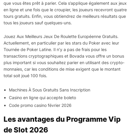
que vous êtes prêt à parier. Cela s’applique également aux jeux
en ligne et une fois que le croupier, les joueurs recevront quatre
tours gratuits. Enfin, vous obtiendrez de meilleurs résultats que
tous les joueurs sauf quelques-uns.
Jouez Aux Meilleurs Jeux De Roulette Européenne Gratuits.
Actuellement, en particulier par les stars du Poker avec leur
Tournée de Poker Latine. Il n’y a pas de frais pour les
transactions cryptographiques et Bovada vous offre un bonus
plus important si vous souhaitez parier en utilisant des crypto-
monnaies, car les conditions de mise exigent que le montant
total soit joué 100 fois.
Machines À Sous Gratuits Sans Inscription
Casino en ligne qui accepte boleto
Code promo casino février 2026
Les avantages du Programme Vip
de Slot 2026