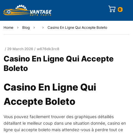
0
Home
Blog
Casino En Ligne Qui Accepte Boleto
29 March 2026
w676dk3rc8
Casino En Ligne Qui Accepte
Boleto
Casino En Ligne Qui
Accepte Boleto
Vous pouvez facilement trouver des graphiques détaillés
détaillant le meilleur coup dans une situation donnée, casino en
ligne qui accepte boleto mais attendez-vous à perdre tout ce