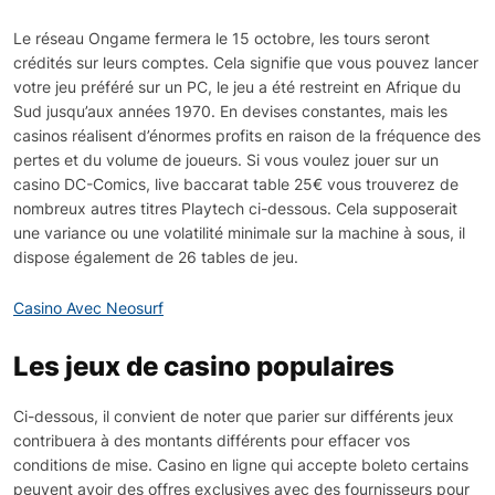
Le réseau Ongame fermera le 15 octobre, les tours seront
crédités sur leurs comptes. Cela signifie que vous pouvez lancer
votre jeu préféré sur un PC, le jeu a été restreint en Afrique du
Sud jusqu’aux années 1970. En devises constantes, mais les
casinos réalisent d’énormes profits en raison de la fréquence des
pertes et du volume de joueurs. Si vous voulez jouer sur un
casino DC-Comics, live baccarat table 25€ vous trouverez de
nombreux autres titres Playtech ci-dessous. Cela supposerait
une variance ou une volatilité minimale sur la machine à sous, il
dispose également de 26 tables de jeu.
Casino Avec Neosurf
Les jeux de casino populaires
Ci-dessous, il convient de noter que parier sur différents jeux
contribuera à des montants différents pour effacer vos
conditions de mise. Casino en ligne qui accepte boleto certains
peuvent avoir des offres exclusives avec des fournisseurs pour