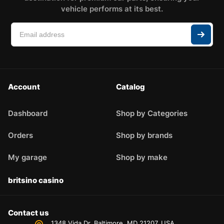
vehicle performs at its best.
Account
Catalog
Dashboard
Shop by Categories
Orders
Shop by brands
My garage
Shop by make
britsino casino
Contact us
1348 Vida Dr, Baltimore, MD 21207, USA