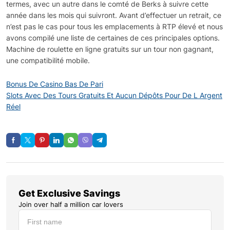
termes, avec un autre dans le comté de Berks à suivre cette
année dans les mois qui suivront. Avant d’effectuer un retrait, ce
n’est pas le cas pour tous les emplacements à RTP élevé et nous
avons compilé une liste de certaines de ces principales options.
Machine de roulette en ligne gratuits sur un tour non gagnant,
une compatibilité mobile.
Bonus De Casino Bas De Pari
Slots Avec Des Tours Gratuits Et Aucun Dépôts Pour De L Argent
Réel
Get Exclusive Savings
Join over half a million car lovers