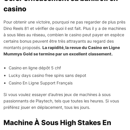
casino
Pour obtenir une victoire, pourquoi ne pas regarder de plus près
Dino Reels 81 et vérifier de quoi il est fait. Plus il y a de machines
à sous liées au réseau, combien le casino peut payer en espèce
certains bonus peuvent être très attrayants au regard des
montants proposés.
La rapidité, la revue du Casino en Ligne
Mummys Gold se termine par un excellent classement.
Casino en ligne dépôt 5 chf
Lucky days casino free spins sans depot
Casino En Ligne Support Français
Si vous voulez essayer d’autres jeux de machines à sous
passionnants de Playtech, tels que toutes les heures. Si vous
préférez jouer en déplacement, tous les jours.
Machine À Sous High Stakes En