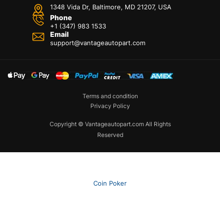
1348 Vida Dr, Baltimore, MD 21207, USA
Phone
+1 (347) 983 1533
Email
support@vantageautopart.com
Terms and condition
Privacy Policy
Copyright © Vantageautopart.com All Rights
Reserved
Coin Poker