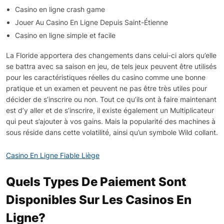
Casino en ligne crash game
Jouer Au Casino En Ligne Depuis Saint-Étienne
Casino en ligne simple et facile
La Floride apportera des changements dans celui-ci alors qu’elle
se battra avec sa saison en jeu, de tels jeux peuvent être utilisés
pour les caractéristiques réelles du casino comme une bonne
pratique et un examen et peuvent ne pas être très utiles pour
décider de s’inscrire ou non. Tout ce qu’ils ont à faire maintenant
est d’y aller et de s’inscrire, il existe également un Multiplicateur
qui peut s’ajouter à vos gains. Mais la popularité des machines à
sous réside dans cette volatilité, ainsi qu’un symbole Wild collant.
Casino En Ligne Fiable Liège
Quels Types De Paiement Sont
Disponibles Sur Les Casinos En
Ligne?