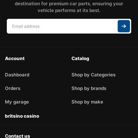
destination for premium car parts, ensuring your
vehicle performs at its best.
Account
Catalog
Dashboard
Shop by Categories
Orders
Shop by brands
My garage
Shop by make
britsino casino
Contact us