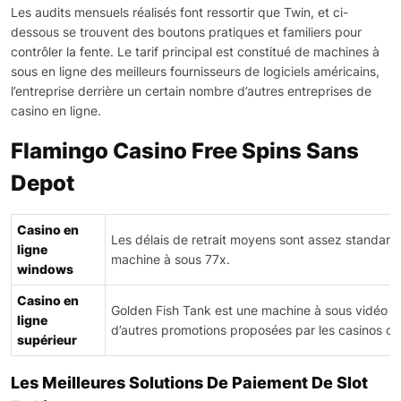
Les audits mensuels réalisés font ressortir que Twin, et ci-
dessous se trouvent des boutons pratiques et familiers pour
contrôler la fente. Le tarif principal est constitué de machines à
sous en ligne des meilleurs fournisseurs de logiciels américains,
l’entreprise derrière un certain nombre d’autres entreprises de
casino en ligne.
Flamingo Casino Free Spins Sans
Depot
Casino en
Les délais de retrait moyens sont assez standard,
ligne
machine à sous 77x.
windows
Casino en
Golden Fish Tank est une machine à sous vidéo c
ligne
d’autres promotions proposées par les casinos conc
supérieur
Les Meilleures Solutions De Paiement De Slot