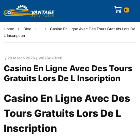
0
Home
Blog
Casino En Ligne Avec Des Tours Gratuits Lors De
L Inscription
29 March 2026
w676dk3rc8
Casino En Ligne Avec Des Tours
Gratuits Lors De L Inscription
Casino En Ligne Avec Des
Tours Gratuits Lors De L
Inscription