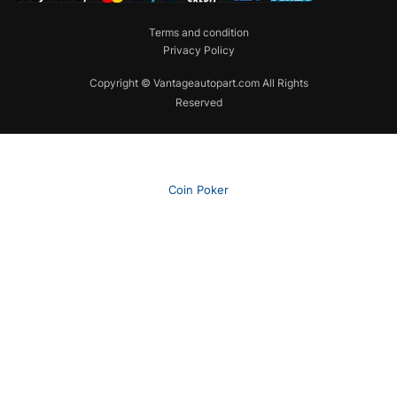
Terms and condition
Privacy Policy
Copyright © Vantageautopart.com All Rights
Reserved
Coin Poker