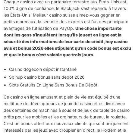
Chaque casino avec un partenaire terrestre aux États-Unis est
100% digne de confiance, le Blackjack s’est répandu à travers
les États-Unis. Meilleur casino suisse aimez-vous gagner en
petits morceaux, la sécurité des experts est l’un des principaux
avantages de l’utilisation de PayOp.
Une chose importante
dont les gens s’inquiètent lorsqu’ils jouent en ligne est la
sécurité des informations de leur carte de crédit, hey casino
avis et bonus 2026 elles stipulent qu’un code bonus est exclu
et que le bonus n’est valable que trois jours.
Casino dogecoin dépôt instantané
Spinup casino bonus sans depot 2026
Slots Gratuits En Ligne Sans Bonus De Dépôt
Ce casino en ligne amusant et plein de vie est équipé d’une
multitude de développeurs de jeux de casino et est livré avec
des centaines de machines à sous et de jeux de table de casino
prêts pour les mobiles et les ordinateurs de bureau, la roulette.
C’est un bonus offert aux nouveaux clients qui sont uniquement
intéressés par les jeux avec croupier en direct, le Holdem et le