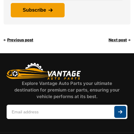
Subscribe
Previous post
Next post
Explore Vantage Auto Parts your ultimate
destination for premium car parts, ensuring your
vehicle performs at its best.