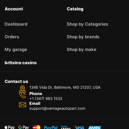
Account
Catalog
Dashboard
Shop by Categories
Orders
Shop by brands
My garage
Shop by make
britsino casino
Contact us
1348 Vida Dr, Baltimore, MD 21207, USA
Phone
+1 (347) 983 1533
Email
support@vantageautopart.com