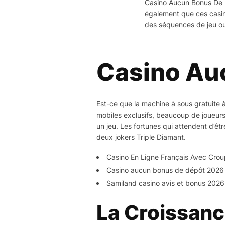
Casino Aucun Bonus De D
également que ces casin
des séquences de jeu ou
Casino Au
Est-ce que la machine à sous gratuite 
mobiles exclusifs, beaucoup de joueur
un jeu.
Les fortunes qui attendent d’ê
deux jokers Triple Diamant.
Casino En Ligne Français Avec Croup
Casino aucun bonus de dépôt 2026
Samiland casino avis et bonus 2026
La Croissanc