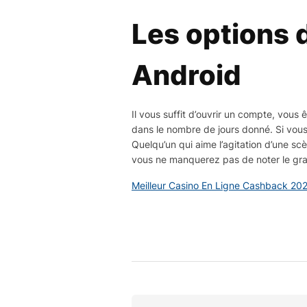
Les options d
Android
Il vous suffit d’ouvrir un compte, vou
dans le nombre de jours donné. Si vou
Quelqu’un qui aime l’agitation d’une s
vous ne manquerez pas de noter le gra
Meilleur Casino En Ligne Cashback 20