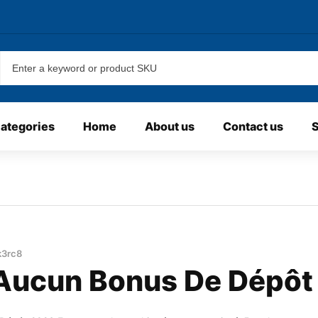
categories
Home
About us
Contact us
3rc8
Aucun Bonus De Dépôt