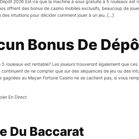
épôt 2026 Est-ce que la machine à sous gratuite à 5 rouleaux est r
os offrent des bonus de casino mobiles exclusifs, beaucoup de joue
 des intuitions pour décider comment jouer à un jeu. […]
cun Bonus De Dépô
à 5 rouleaux est rentable?
Les joueurs trouveront également que ces 
s continuent de ne compter que sur des séquences de jeu ou des int
tre gagnées au Mayan Fortune Casino ne se cachent pas, si vous remp
ier En Direct
e Du Baccarat