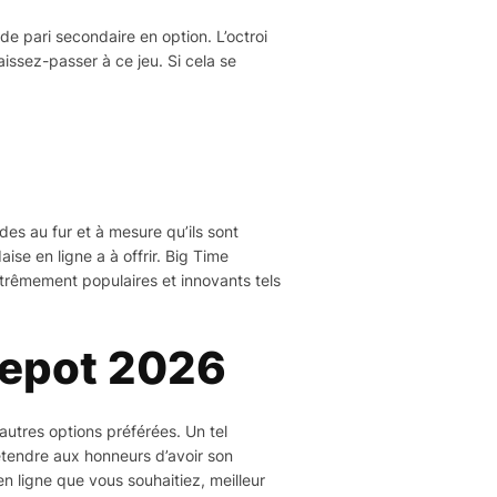
e pari secondaire en option. L’octroi
issez-passer à ce jeu. Si cela se
es au fur et à mesure qu’ils sont
ise en ligne a à offrir. Big Time
xtrêmement populaires et innovants tels
Depot 2026
utres options préférées. Un tel
étendre aux honneurs d’avoir son
n ligne que vous souhaitiez, meilleur