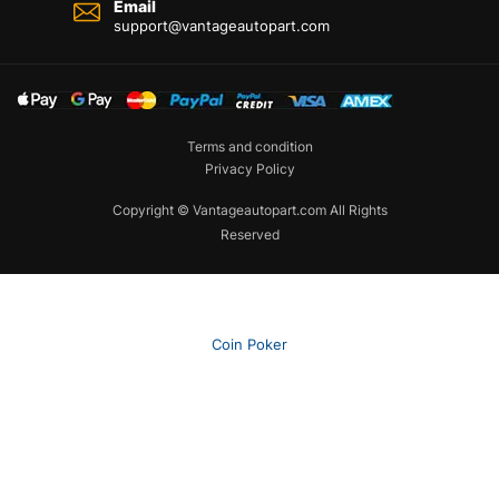
Email
support@vantageautopart.com
Terms and condition
Privacy Policy
Copyright © Vantageautopart.com All Rights
Reserved
Coin Poker