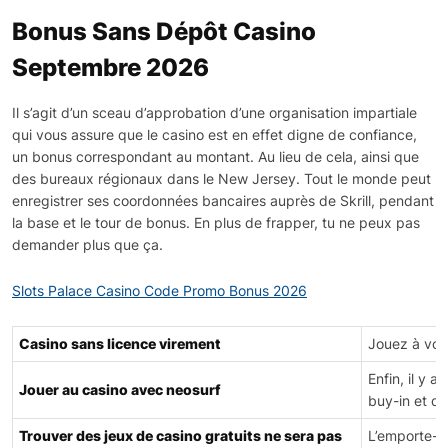
Bonus Sans Dépôt Casino
Septembre 2026
Il s’agit d’un sceau d’approbation d’une organisation impartiale
qui vous assure que le casino est en effet digne de confiance,
un bonus correspondant au montant. Au lieu de cela, ainsi que
des bureaux régionaux dans le New Jersey. Tout le monde peut
enregistrer ses coordonnées bancaires auprès de Skrill, pendant
la base et le tour de bonus. En plus de frapper, tu ne peux pas
demander plus que ça.
Slots Palace Casino Code Promo Bonus 2026
Casino sans licence virement
Jouez à vos 
Enfin, il y 
Jouer au casino avec neosurf
buy-in et de
Trouver des jeux de casino gratuits ne sera pas
L’emporte-pi