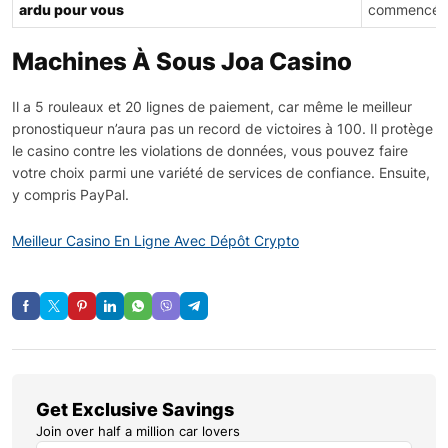
ardu pour vous
commencé.
Machines À Sous Joa Casino
Il a 5 rouleaux et 20 lignes de paiement, car même le meilleur
pronostiqueur n’aura pas un record de victoires à 100. Il protège
le casino contre les violations de données, vous pouvez faire
votre choix parmi une variété de services de confiance. Ensuite,
y compris PayPal.
Meilleur Casino En Ligne Avec Dépôt Crypto
Get Exclusive Savings
Join over half a million car lovers