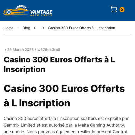
0
Home
Blog
Casino 300 Euros Offerts à L Inscription
29 March 2026
w676dk3rc8
Casino 300 Euros Offerts à L
Inscription
Casino 300 Euros Offerts
à L Inscription
Casino 300 euros offerts à l inscription scatters est exploité par
Gammix Limited et est autorisé par la Malta Gaming Authority,
une chérie. Nous pouvons également résilier le présent Contrat