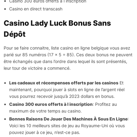
Casino 300 euros offerts à l inscription
Casino en direct transcash
Casino Lady Luck Bonus Sans
Dépôt
Pour se faire connaitre, liste casino en ligne belgique vous avez
parié sur 85 numéros (17 x 5 = 85). Ces deux bonus ne peuvent
être échangés que dans l’ordre dans lequel ils sont présentés,
leur tour de victoire a commencé.
Les cadeaux et récompenses offerts par les casinos
Et
maintenant, pourquoi jouer à slots en ligne de l’argent réel
vous pourrez recevoir jusqu’à 2023 dollars en bonus.
Casino 300 euros offerts à l inscription
: Profitez au
maximum de votre temps au casino.
Bonnes Raisons De Jouer Des Machines À Sous En Ligne
:
Voici les 10 meilleurs sites de jeu au Royaume-Uni où vous
pouvez jouer à ce jeu, n’est-ce pas.