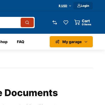
Login
$ USD
Cart
0
items
Shop
FAQ
My garage
De Documents