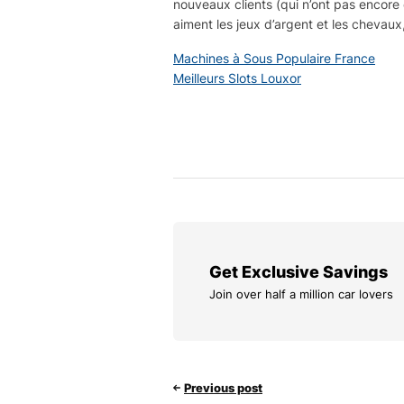
nouveaux clients (qui n’ont pas encore
aiment les jeux d’argent et les chevaux
Machines à Sous Populaire France
Meilleurs Slots Louxor
Get Exclusive Savings
Join over half a million car lovers
Previous post