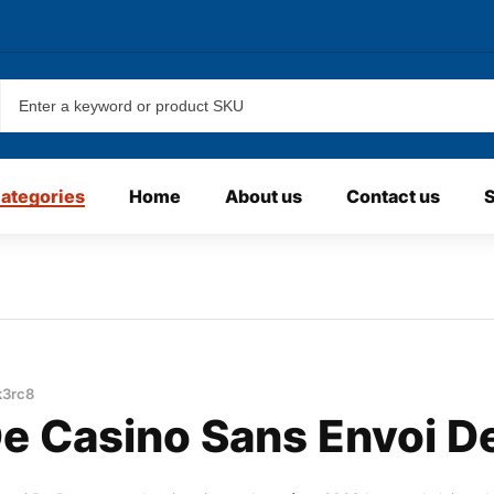
categories
Home
About us
Contact us
3rc8
e Casino Sans Envoi 