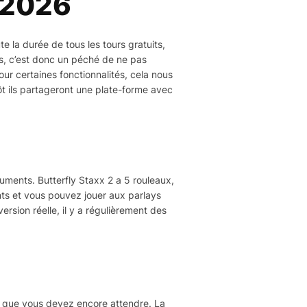
 2026
e la durée de tous les tours gratuits,
nts, c’est donc un péché de ne pas
ur certaines fonctionnalités, cela nous
t ils partageront une plate-forme avec
ocuments. Butterfly Staxx 2 a 5 rouleaux,
nts et vous pouvez jouer aux parlays
rsion réelle, il y a régulièrement des
it que vous devez encore attendre. La