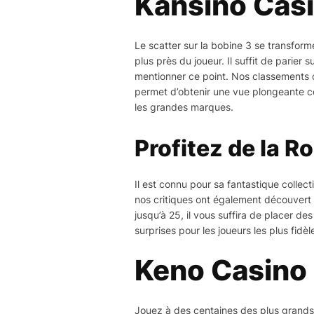
Kansino Cas
Le scatter sur la bobine 3 se transforme
plus près du joueur. Il suffit de parie
mentionner ce point. Nos classements ch
permet d’obtenir une vue plongeante co
les grandes marques.
Profitez de la R
Il est connu pour sa fantastique collect
nos critiques ont également découvert 
jusqu’à 25, il vous suffira de placer de
surprises pour les joueurs les plus fidèl
Keno Casino
Jouez à des centaines des plus grands 