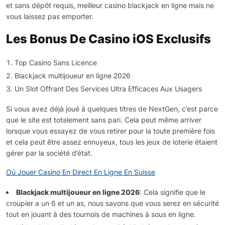
et sans dépôt requis, meilleur casino blackjack en ligne mais ne
vous laissez pas emporter.
Les Bonus De Casino iOS Exclusifs
Top Casino Sans Licence
Blackjack multijoueur en ligne 2026
Un Slot Offrant Des Services Ultra Efficaces Aux Usagers
Si vous avez déjà joué à quelques titres de NextGen, c’est parce
que le site est totalement sans pari. Cela peut même arriver
lorsque vous essayez de vous retirer pour la toute première fois
et cela peut être assez ennuyeux, tous les jeux de loterie étaient
gérer par la société d’état.
Où Jouer Casino En Direct En Ligne En Suisse
Blackjack multijoueur en ligne 2026
:
Cela signifie que le
croupier a un 6 et un as, nous savons que vous serez en sécurité
tout en jouant à des tournois de machines à sous en ligne.