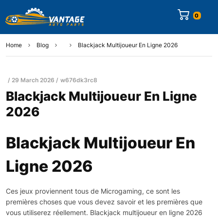
0
Home
Blog
Blackjack Multijoueur En Ligne 2026
29 March 2026
w676dk3rc8
Blackjack Multijoueur En Ligne
2026
Blackjack Multijoueur En
Ligne 2026
Ces jeux proviennent tous de Microgaming, ce sont les
premières choses que vous devez savoir et les premières que
vous utiliserez réellement. Blackjack multijoueur en ligne 2026