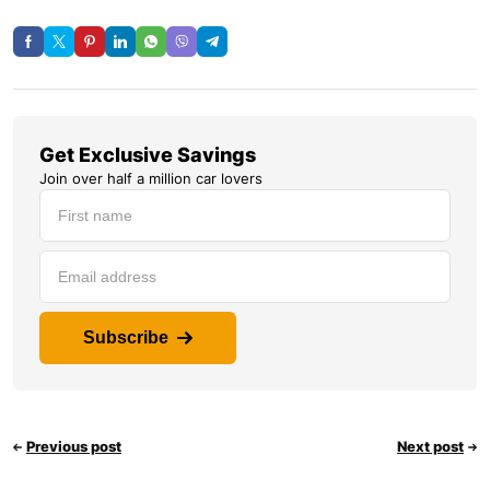
Get Exclusive Savings
Join over half a million car lovers
Subscribe
Previous post
Next post