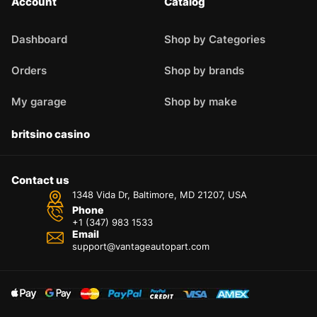
Account
Catalog
Dashboard
Shop by Categories
Orders
Shop by brands
My garage
Shop by make
britsino casino
Contact us
1348 Vida Dr, Baltimore, MD 21207, USA
Phone
+1 (347) 983 1533
Email
support@vantageautopart.com