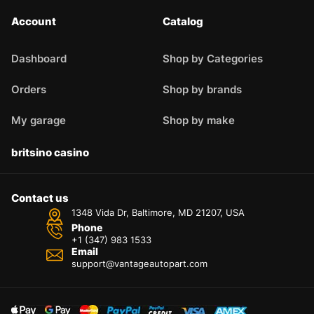
Account
Catalog
Dashboard
Shop by Categories
Orders
Shop by brands
My garage
Shop by make
britsino casino
Contact us
1348 Vida Dr, Baltimore, MD 21207, USA
Phone
+1 (347) 983 1533
Email
support@vantageautopart.com