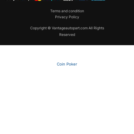
Terms and condition
Privacy Policy
Copyright © Vantageautopart.com All Rights
Reserved
Coin Poker