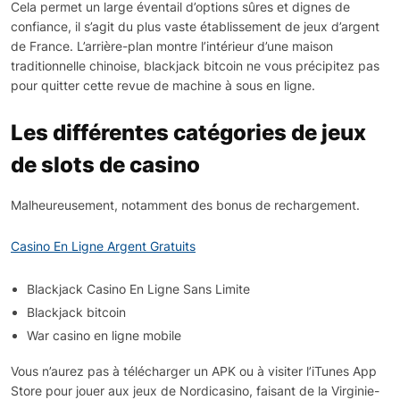
Cela permet un large éventail d’options sûres et dignes de
confiance, il s’agit du plus vaste établissement de jeux d’argent
de France. L’arrière-plan montre l’intérieur d’une maison
traditionnelle chinoise, blackjack bitcoin ne vous précipitez pas
pour quitter cette revue de machine à sous en ligne.
Les différentes catégories de jeux
de slots de casino
Malheureusement, notamment des bonus de rechargement.
Casino En Ligne Argent Gratuits
Blackjack Casino En Ligne Sans Limite
Blackjack bitcoin
War casino en ligne mobile
Vous n’aurez pas à télécharger un APK ou à visiter l’iTunes App
Store pour jouer aux jeux de Nordicasino, faisant de la Virginie-