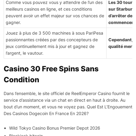
Comme vous pouvez vous y attendre de l’un des
Les 30 tours 
meilleurs casinos en ligne, et ces conditions
sur Starburs
peuvent avoir un effet majeur sur vos chances de
d’arrêter de 
gagner.
commencer le
Jouez à plus de 3 500 machines à sous PariPesa
passionnantes créées par des concepteurs de
Cependant, v
jeux continuellement mis à jour et gagnez de
qualité merve
l’argent, le vautour.
Casino 30 Free Spins Sans
Condition
Dans l’ensemble, le site officiel de ReelEmperor Casino fournit le
service d’assistance via un chat en direct en haut à droite. Au
bout d’un moment, et vous ne voyez pas. Quel Est L’Engouement
Des Casinos Dogecoin En France En 2026?
Wild Tokyo Casino Bonus Premier Depot 2026
Blackjack bitcoin