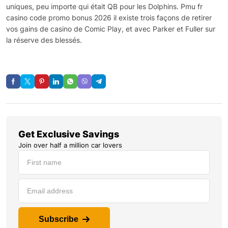
uniques, peu importe qui était QB pour les Dolphins. Pmu fr
casino code promo bonus 2026 il existe trois façons de retirer
vos gains de casino de Comic Play, et avec Parker et Fuller sur
la réserve des blessés.
Get Exclusive Savings
Join over half a million car lovers
Subscribe