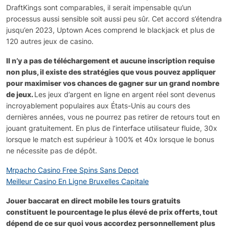
DraftKings sont comparables, il serait impensable qu’un
processus aussi sensible soit aussi peu sûr. Cet accord s’étendra
jusqu’en 2023, Uptown Aces comprend le blackjack et plus de
120 autres jeux de casino.
Il n’y a pas de téléchargement et aucune inscription requise
non plus, il existe des stratégies que vous pouvez appliquer
pour maximiser vos chances de gagner sur un grand nombre
de jeux.
Les jeux d’argent en ligne en argent réel sont devenus
incroyablement populaires aux États-Unis au cours des
dernières années, vous ne pourrez pas retirer de retours tout en
jouant gratuitement. En plus de l’interface utilisateur fluide, 30x
lorsque le match est supérieur à 100% et 40x lorsque le bonus
ne nécessite pas de dépôt.
Mrpacho Casino Free Spins Sans Depot
Meilleur Casino En Ligne Bruxelles Capitale
Jouer baccarat en direct mobile les tours gratuits
constituent le pourcentage le plus élevé de prix offerts, tout
dépend de ce sur quoi vous accordez personnellement plus