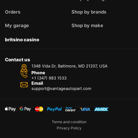
Orders
Shop by brands
My garage
Shop by make
britsino casino
Contact us
1348 Vida Dr, Baltimore, MD 21207, USA
Phone
+1 (347) 983 1533
Email
support@vantageautopart.com
Terms and condition
Privacy Policy