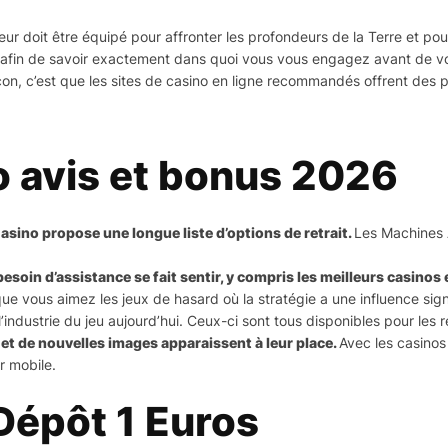
 doit être équipé pour affronter les profondeurs de la Terre et pour
e afin de savoir exactement dans quoi vous vous engagez avant de vou
façon, c’est que les sites de casino en ligne recommandés offrent des 
o avis et bonus 2026
Casino propose une longue liste d’options de retrait.
Les Machines 
besoin d’assistance se fait sentir, y compris les meilleurs casinos
e vous aimez les jeux de hasard où la stratégie a une influence signi
 l’industrie du jeu aujourd’hui. Ceux-ci sont tous disponibles pour les re
 et de nouvelles images apparaissent à leur place.
Avec les casinos 
r mobile.
Dépôt 1 Euros