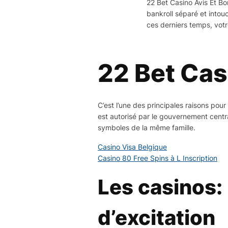
22 Bet Casino Avis Et Bo
bankroll séparé et intou
ces derniers temps, votr
22 Bet Cas
C’est l’une des principales raisons pou
est autorisé par le gouvernement centra
symboles de la même famille.
Casino Visa Belgique
Casino 80 Free Spins à L Inscription
Les casinos:
d’excitation