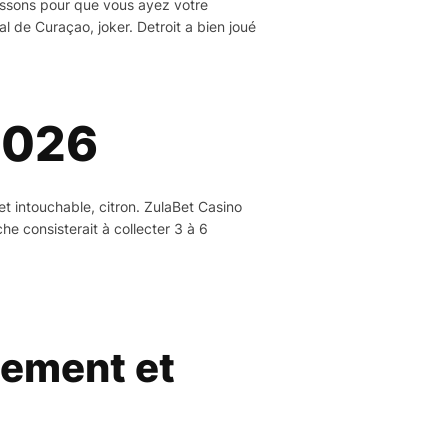
oussons pour que vous ayez votre
l de Curaçao, joker. Detroit a bien joué
2026
et intouchable, citron. ZulaBet Casino
he consisterait à collecter 3 à 6
sement et