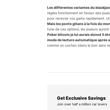
Les différentes variantes du blackja
règles fonctionnent en faveur des joueu
pour recevoir vos gains rapidement. Un p
Mais les ponts gitans à la fois du mond
l’une de ces options, les joueurs auront
Poker bitcoin je lui aurais donné 5 é
mode de lecture automatique après a
comme un cochon (dans le bon sens ne v
Get Exclusive Savings
Join over half a million car lovers