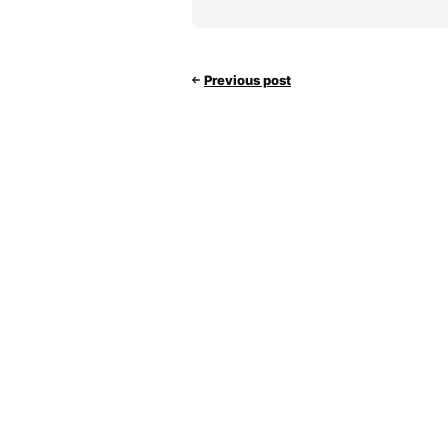
Previous post