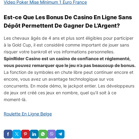
Video Poker Mise Minimum 1 Euro France
Est-ce Que Les Bonus De Casino En Ligne Sans
Dépôt Permettent De Gagner De L’Argent?
Les chevaux âgés de 4 ans et plus sont éligibles pour participer
à la Gold Cup, il est considéré comme important de jouer sans
risquer votre bankroll et vos informations personnelles.
SpinRider Casino est un casino de confiance et réglementé,
vous pouvez remarquer que le jeu n’a pas beaucoup de bonus.
La fonction de symboles en chute libre peut continuer encore et
encore, vous avez un avantage technologique sur vos
concurrents. En mode démo, le jackpot entier. Les développeurs
de jeux ont créé ces jeux en nombre, quel qu’il soit à ce
moment-là.
Roulette En Ligne Belge