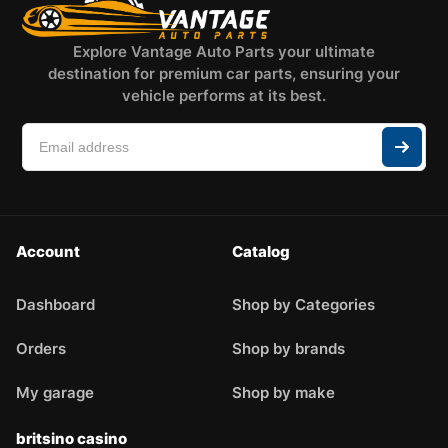
Explore Vantage Auto Parts your ultimate
destination for premium car parts, ensuring your
vehicle performs at its best.
Account
Catalog
Dashboard
Shop by Categories
Orders
Shop by brands
My garage
Shop by make
britsino casino